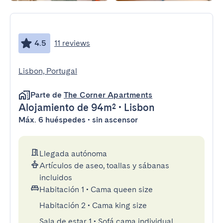
4.5
11 reviews
Lisbon, Portugal
Parte de
The Corner Apartments
Alojamiento
de 94m²
•
Lisbon
Máx. 6 huéspedes • sin ascensor
Llegada autónoma
Artículos de aseo, toallas y sábanas
incluidos
Habitación 1
•
Cama queen size
Habitación 2
•
Cama king size
Sala de estar 1
•
Sofá cama individual