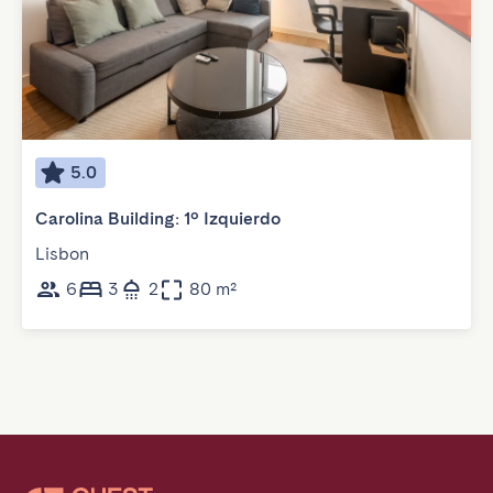
5.0
Carolina Building: 1º Izquierdo
Lisbon
6
3
2
80 m²