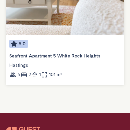
5.0
Seafront Apartment 5 White Rock Heights
Hastings
4
2
1
101 m²