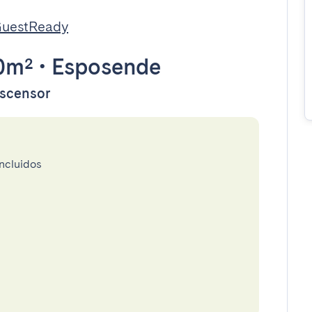
 GuestReady
0m²
•
Esposende
ascensor
incluidos