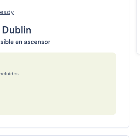
Ready
•
Dublin
esible en ascensor
incluidos