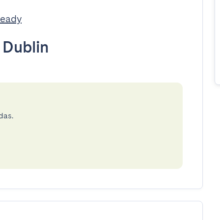
Ready
•
Dublin
das.