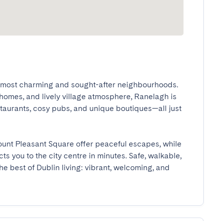
's most charming and sought-after neighbourhoods. 
 homes, and lively village atmosphere, Ranelagh is 
aurants, cosy pubs, and unique boutiques—all just 
nt Pleasant Square offer peaceful escapes, while 
 you to the city centre in minutes. Safe, walkable, 
he best of Dublin living: vibrant, welcoming, and 