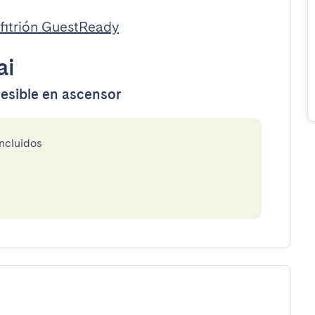
fitrión GuestReady
ai
cesible en ascensor
incluidos