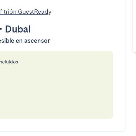
fitrión GuestReady
•
Dubai
esible en ascensor
incluidos