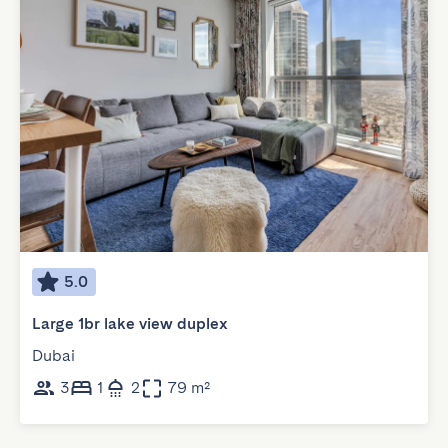
5.0
Large 1br lake view duplex
Dubai
3
1
2
79 m²