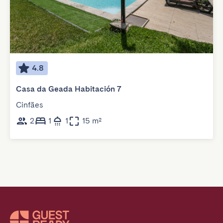
4.8
Casa da Geada Habitación 7
Cinfães
2
1
1
15 m²