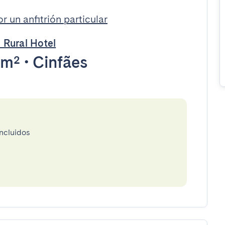
 un anfitrión particular
 Rural Hotel
5m²
•
Cinfães
incluidos