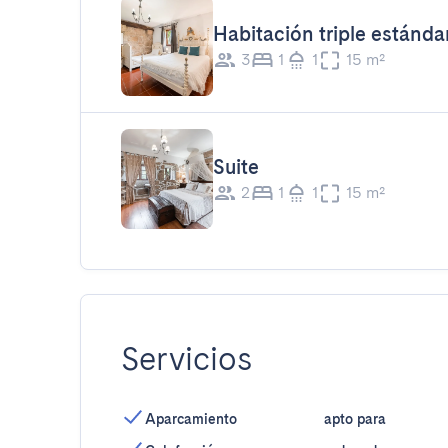
Habitación triple estánda
3
1
1
15 m²
Suite
2
1
1
15 m²
Servicios
Aparcamiento
apto para