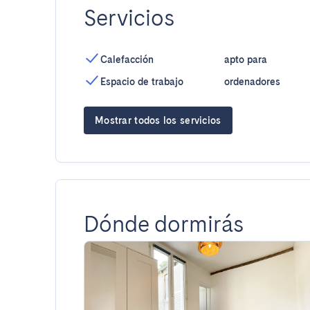
Servicios
Calefacción
apto para
Espacio de trabajo
ordenadores
Mostrar todos los servicios
Dónde dormirás