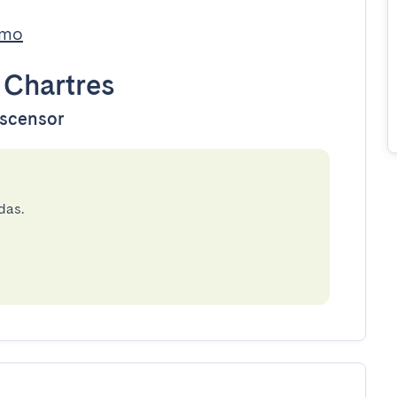
imo
•
Chartres
ascensor
das.