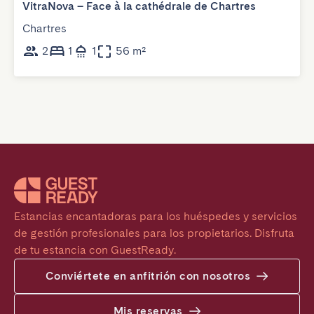
VitraNova – Face à la cathédrale de Chartres
Chartres
2
1
1
56 m²
Estancias encantadoras para los huéspedes y servicios 
de gestión profesionales para los propietarios. Disfruta 
de tu estancia con GuestReady.
Conviértete en anfitrión con nosotros
Mis reservas