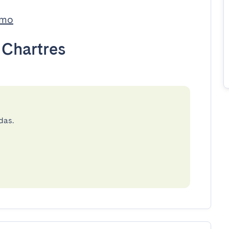
imo
•
Chartres
das.