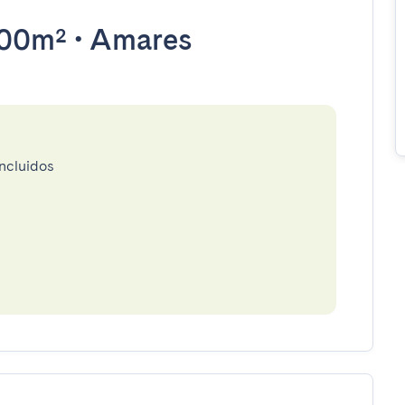
00m²
•
Amares
incluidos