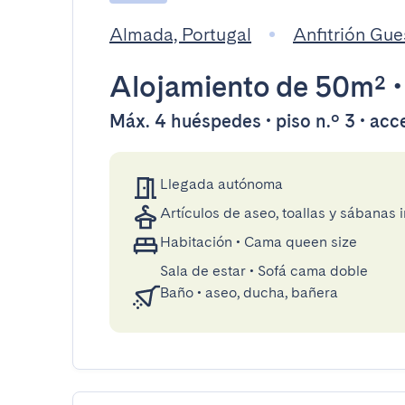
Almada, Portugal
Anfitrión Gu
Alojamiento
de 50m²
Máx. 4 huéspedes • piso n.º 3 • acc
Llegada autónoma
Artículos de aseo, toallas y sábanas 
Habitación
•
Cama queen size
Sala de estar
•
Sofá cama doble
Baño
•
aseo, ducha, bañera