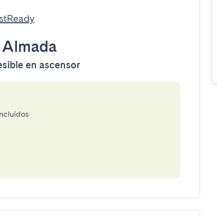
estReady
•
Almada
esible en ascensor
incluidos