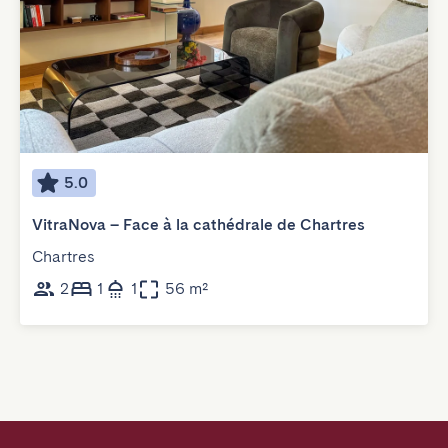
5.0
VitraNova – Face à la cathédrale de Chartres
Chartres
2
1
1
56 m²