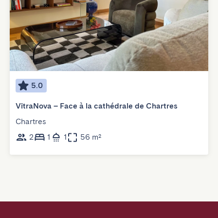
5.0
VitraNova – Face à la cathédrale de Chartres
Chartres
2
1
1
56 m²