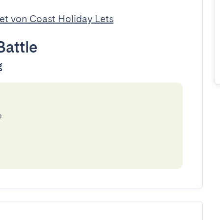
et von Coast Holiday Lets
Battle
g
e