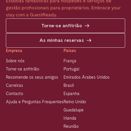
Estadias fantásticas para hóspedes e serviços de 
gestão profissionais para proprietários. Embrace your 
stay com a GuestReady.
Torne-se anfitrião
As minhas reservas
Empresa
Países
Sobre nós
França
Torne-se anfitrião
Portugal
Recomende os seus amigos
Emirados Árabes Unidos
Carreiras
Brasil
Contacto
Espanha
Ajuda e Perguntas Frequentes
Reino Unido
Guadalupe
Irlanda
Reunião