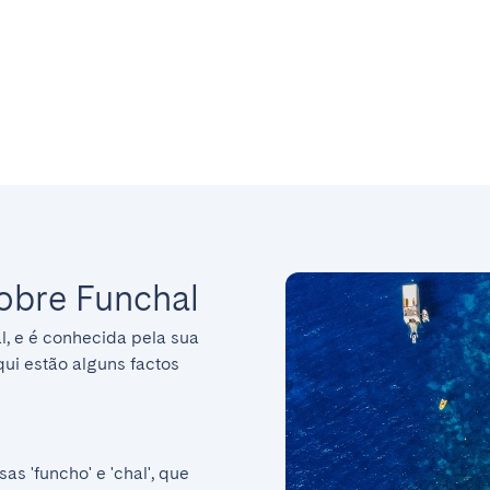
sobre Funchal
l, e é conhecida pela sua 
ui estão alguns factos 
 'funcho' e 'chal', que 