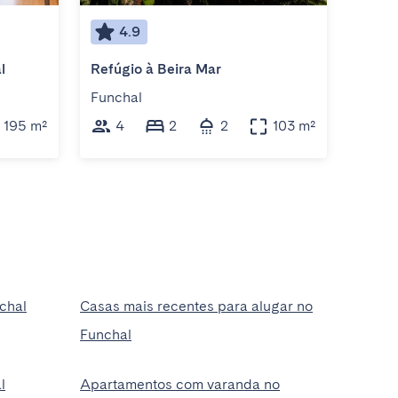
4.9
4
l
Refúgio à Beira Mar
Charm
Funchal
Funch
195 m²
4
2
2
103 m²
4
chal
Casas mais recentes para alugar no
Funchal
l
Apartamentos com varanda no