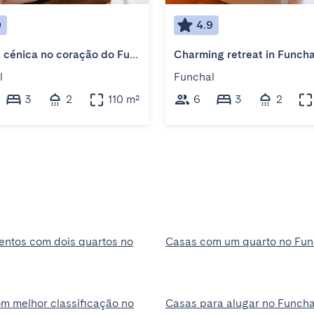
9
4.9
Estadia cénica no coração do Funchal
Charming retreat in Funcha
l
Funchal
3
2
110 m²
6
3
2
ntos com dois quartos no
Casas com um quarto no Fun
m melhor classificação no
Casas para alugar no Funcha