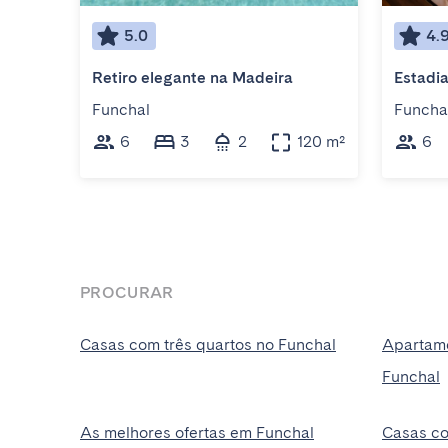
5.0
4.
Retiro elegante na Madeira
Funchal
Funcha
6
3
2
120 m²
6
PROCURAR
Casas com três quartos no Funchal
Apartame
Funchal
As melhores ofertas em Funchal
Casas co