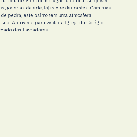
 da cidade. É um ótimo lugar para ficar se quiser 
s, galerias de arte, lojas e restaurantes. Com ruas 
 de pedra, este bairro tem uma atmosfera 
sca. Aproveite para visitar a Igreja do Colégio 
rcado dos Lavradores.