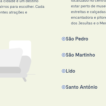
localizado no centro
 a cidade é um destino
estar perto de museu
airros para escolher. Cada
estreitas e calçadas
entes atrações e
encantadora e pitore
dos Jesuítas e o Me
São Pedro
São Martinho
Lido
Santo António