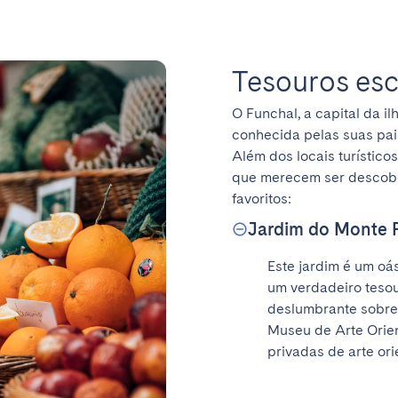
Tesouros es
O Funchal, a capital da i
conhecida pelas suas pais
Além dos locais turístico
que merecem ser descober
favoritos:
Jardim do Monte 
Este jardim é um oá
um verdadeiro tesou
deslumbrante sobre 
Museu de Arte Orien
privadas de arte ori