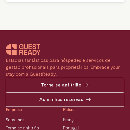
Estadias fantásticas para hóspedes e serviços de 
gestão profissionais para proprietários. Embrace your 
stay com a GuestReady.
Torne-se anfitrião
As minhas reservas
Empresa
Países
Sobre nós
França
Torne-se anfitrião
Portugal