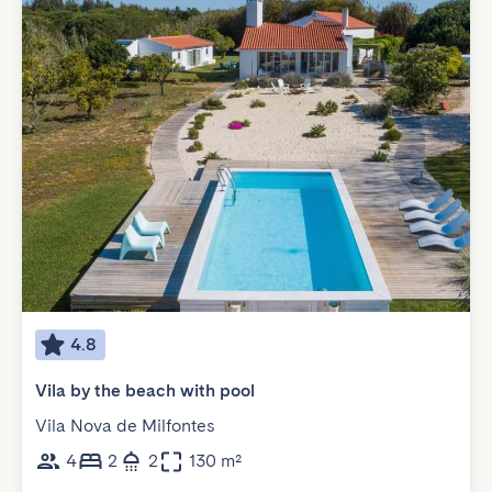
4.8
Vila by the beach with pool
Vila Nova de Milfontes
4
2
2
130 m²