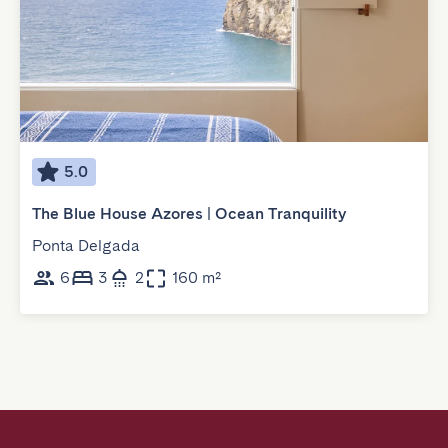
5.0
The Blue House Azores | Ocean Tranquility
Ponta Delgada
6
3
2
160 m²