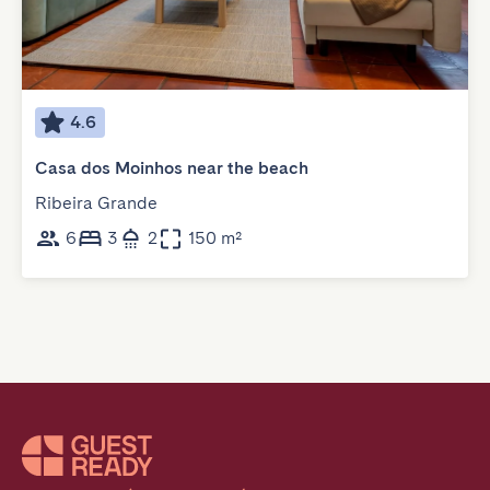
4.6
Casa dos Moinhos near the beach
Ribeira Grande
6
3
2
150 m²