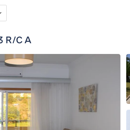
.3 R/C A