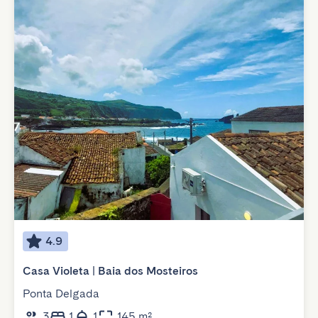
4.9
Casa Violeta | Baia dos Mosteiros
Ponta Delgada
3
1
1
145 m²