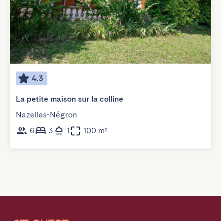
4.3
La petite maison sur la colline
Nazelles-Négron
6
3
1
100 m²