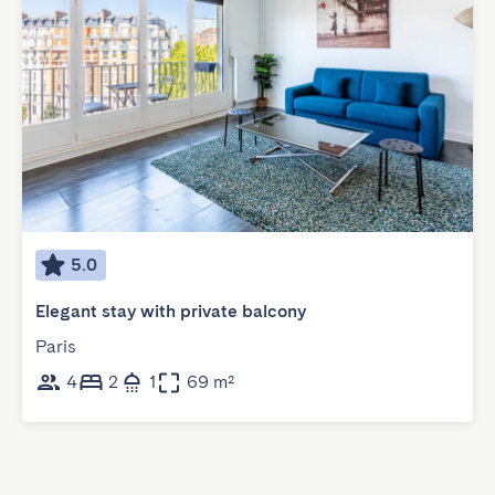
5.0
Elegant stay with private balcony
Paris
4
2
1
69 m²