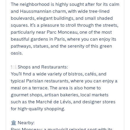
The neighborhood is highly sought after for its calm 
and Haussmannian charm, with wide tree-lined 
boulevards, elegant buildings, and small shaded 
squares. It’s a pleasure to stroll through the streets, 
particularly near Parc Monceau, one of the most 
beautiful gardens in Paris, where you can enjoy its 
pathways, statues, and the serenity of this green 
oasis.

🍽️ Shops and Restaurants:

You’ll find a wide variety of bistros, cafés, and 
typical Parisian restaurants, where you can enjoy a 
meal on a terrace. The area is also home to 
gourmet shops, artisan bakeries, local markets 
such as the Marché de Lévis, and designer stores 
for high-quality shopping.

🏛️ Nearby:

Parc Monceau: a must-visit relaxing spot with its 