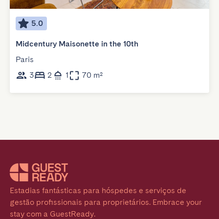
5.0
Midcentury Maisonette in the 10th
Paris
3
2
1
70 m²
Estadias fantásticas para hóspedes e serviços de 
gestão profissionais para proprietários. Embrace your 
stay com a GuestReady.