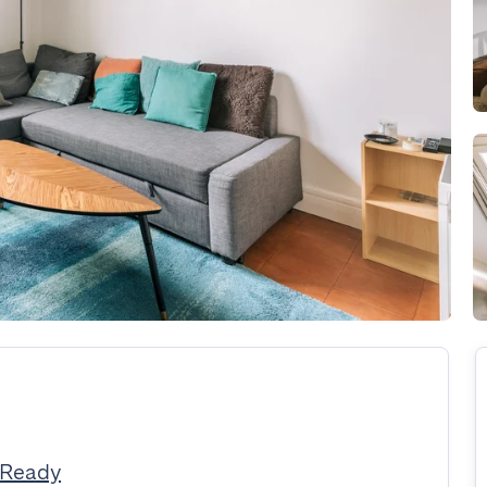
tReady