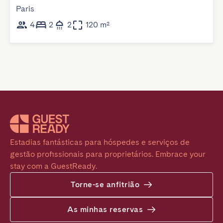
Paris
4
2
2
120 m²
Estadias fantásticas para hóspedes e serviços de 
gestão profissionais para proprietários. Embrace your 
stay com a GuestReady.
Torne-se anfitrião
As minhas reservas