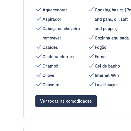
Aquecedores
Cooking basics (Po
Aspirador
and pans, oil, salt
Cabeça de chuveiro
and pepper)
removível
Cozinha equipada
Cabides
Fogão
Chaleira elétrica
Forno
Champô
Gel de banho
Chave
Internet Wifi
Chuveiro
Lava-louças
Ver todas as comodidades