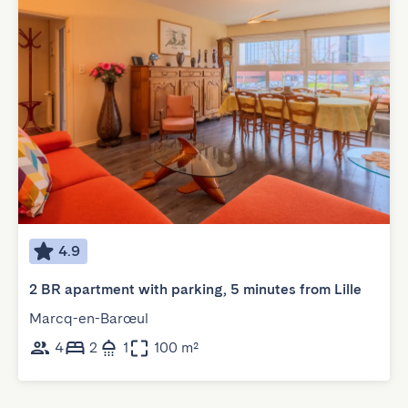
4.9
2 BR apartment with parking, 5 minutes from Lille
Marcq-en-Barœul
4
2
1
100 m²