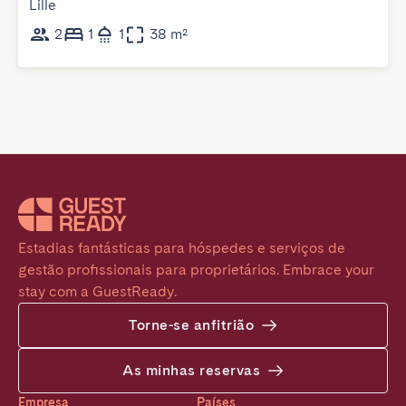
Lille
2
1
1
38 m²
Estadias fantásticas para hóspedes e serviços de 
gestão profissionais para proprietários. Embrace your 
stay com a GuestReady.
Torne-se anfitrião
As minhas reservas
Empresa
Países