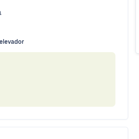
a
 elevador