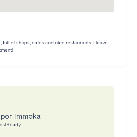
, full of shops, cafes and nice restaurants. I leave 
rtment!
a por Immoka
uestReady