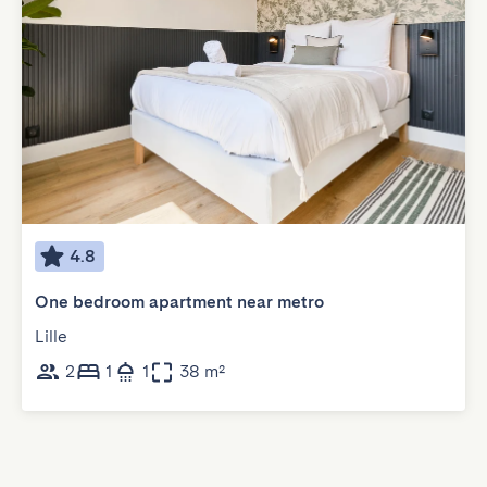
4.8
One bedroom apartment near metro
Lille
2
1
1
38 m²