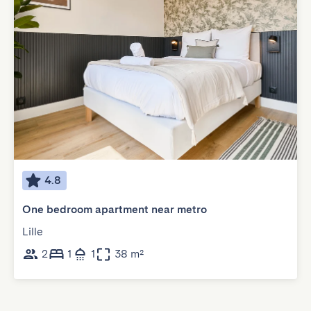
4.8
One bedroom apartment near metro
Lille
2
1
1
38 m²