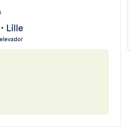
a
•
Lille
 elevador