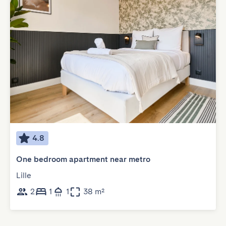
4.8
One bedroom apartment near metro
Lille
2
1
1
38 m²