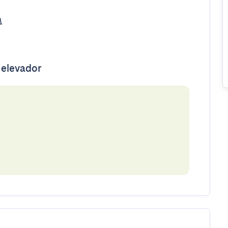
a
 elevador