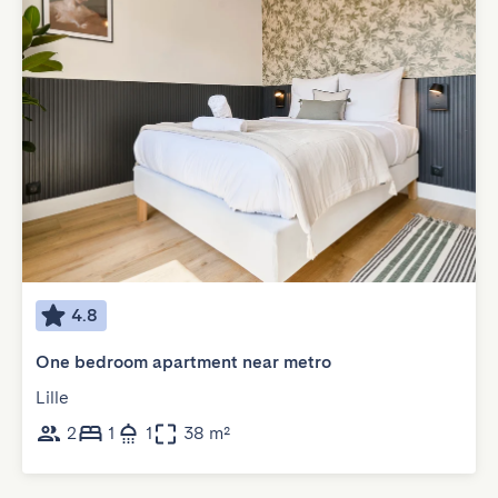
4.8
One bedroom apartment near metro
Lille
2
1
1
38 m²