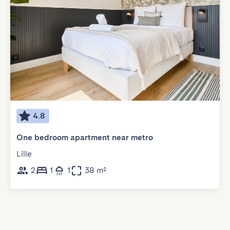
4.8
One bedroom apartment near metro
Lille
2
1
1
38 m²