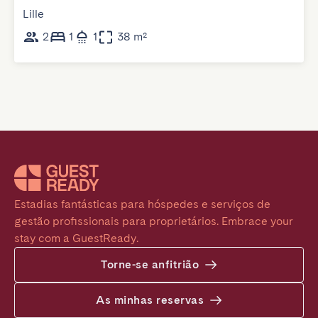
Lille
2
1
1
38 m²
Estadias fantásticas para hóspedes e serviços de 
gestão profissionais para proprietários. Embrace your 
stay com a GuestReady.
Torne-se anfitrião
As minhas reservas