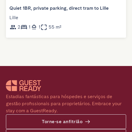
Quiet 1BR, private parking, direct tram to Lille
Lille
2
1
1
55 m²
Estadias fantásticas para hóspedes e serviços de 
gestão profissionais para proprietários. Embrace your 
stay com a GuestReady.
Torne-se anfitrião