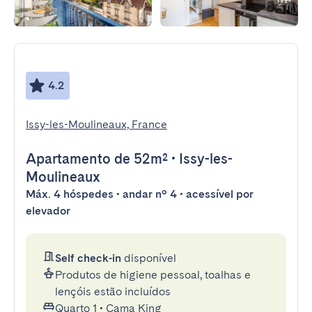
4.2
Issy-les-Moulineaux, France
Apartamento
de 52m²
•
Issy-les-
Moulineaux
Máx. 4 hóspedes • andar nº 4 • acessível por
elevador
Self check-in
disponível
Produtos de higiene pessoal, toalhas e
lençóis estão incluídos
Quarto 1
•
Cama King