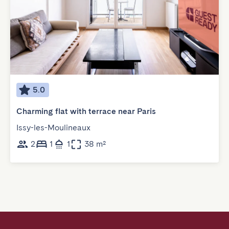
5.0
Charming flat with terrace near Paris
Issy-les-Moulineaux
2
1
1
38 m²