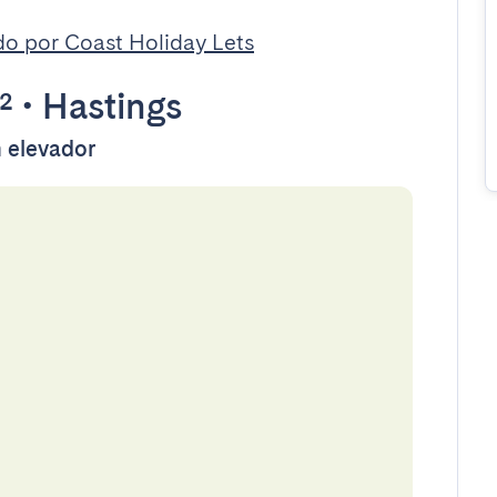
do por Coast Holiday Lets
²
•
Hastings
m elevador