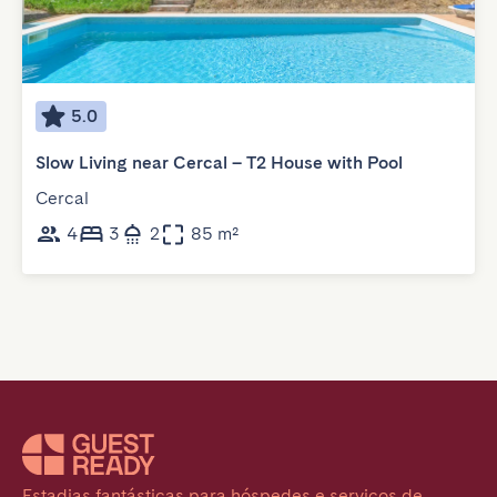
5.0
Slow Living near Cercal – T2 House with Pool
Cercal
4
3
2
85 m²
Estadias fantásticas para hóspedes e serviços de 