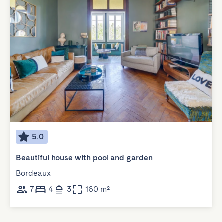
5.0
Beautiful house with pool and garden
Bordeaux
7
4
3
160 m²