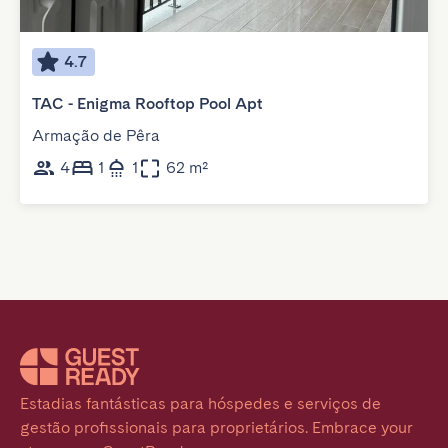
4.7
TAC - Enigma Rooftop Pool Apt
Armação de Pêra
4
1
1
62 m²
Estadias fantásticas para hóspedes e serviços de 
gestão profissionais para proprietários. Embrace your 