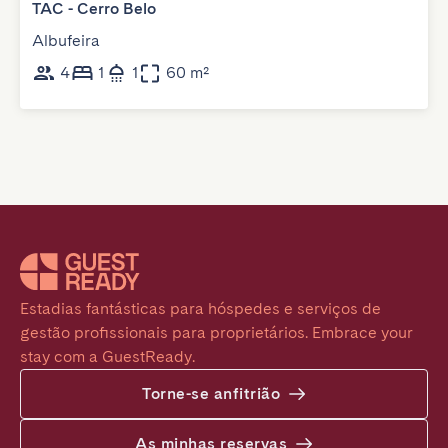
TAC - Cerro Belo
Albufeira
4
1
1
60 m²
Estadias fantásticas para hóspedes e serviços de 
gestão profissionais para proprietários. Embrace your 
stay com a GuestReady.
Torne-se anfitrião
As minhas reservas